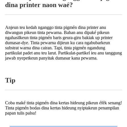
dina printer naon waé?
Anjeun teu kedah nganggo tinta pigmén dina printer anu
diwangun pikeun tinta pewarna. Bahan anu dipaké pikeun
ngahasilkeun tinta pigmén baris geura-giru bakiak up printer
dumasar-dye. Tinta pewarna dijieun ku cara ngabubarkeun
substrat warna dina cairan. Tapi, tinta pigmén ngandung
partikulat padet anu teu larut. Partikulat-partikel ieu anu tanggung
jawab nyepetkeun panyitak dumasar kana pewarna.
Tip
Coba maké tinta pigmén dina kertas hideung pikeun éfék senang!
Tinta pigmén bodas dina kertas hideung nyiptakeun penampilan
papan tulis palsu!