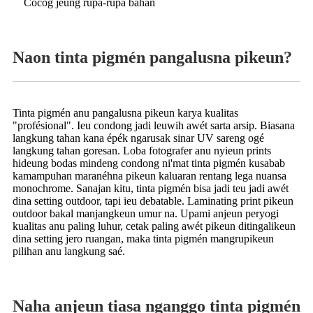
Cocog jeung rupa-rupa bahan
Naon tinta pigmén pangalusna pikeun?
Tinta pigmén anu pangalusna pikeun karya kualitas
"profésional". Ieu condong jadi leuwih awét sarta arsip. Biasana
langkung tahan kana épék ngarusak sinar UV sareng ogé
langkung tahan goresan. Loba fotografer anu nyieun prints
hideung bodas mindeng condong ni'mat tinta pigmén kusabab
kamampuhan maranéhna pikeun kaluaran rentang lega nuansa
monochrome. Sanajan kitu, tinta pigmén bisa jadi teu jadi awét
dina setting outdoor, tapi ieu debatable. Laminating print pikeun
outdoor bakal manjangkeun umur na. Upami anjeun peryogi
kualitas anu paling luhur, cetak paling awét pikeun ditingalikeun
dina setting jero ruangan, maka tinta pigmén mangrupikeun
pilihan anu langkung saé.
Naha anjeun tiasa nganggo tinta pigmén