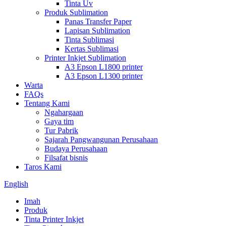
Tinta Uv
Produk Sublimation
Panas Transfer Paper
Lapisan Sublimation
Tinta Sublimasi
Kertas Sublimasi
Printer Inkjet Sublimation
A3 Epson L1800 printer
A3 Epson L1300 printer
Warta
FAQs
Tentang Kami
Ngahargaan
Gaya tim
Tur Pabrik
Sajarah Pangwangunan Perusahaan
Budaya Perusahaan
Filsafat bisnis
Taros Kami
English
Imah
Produk
Tinta Printer Inkjet