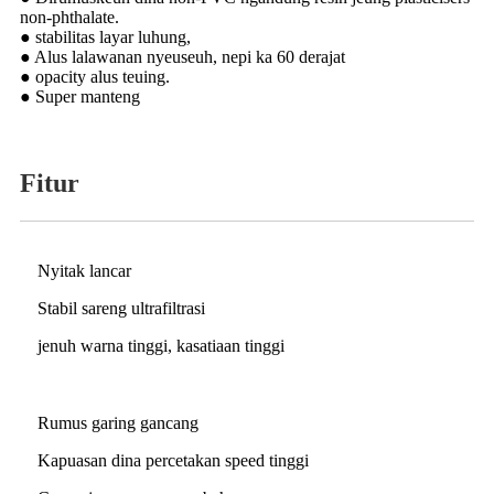
non-phthalate.
● stabilitas layar luhung,
● Alus lalawanan nyeuseuh, nepi ka 60 derajat
● opacity alus teuing.
● Super manteng
Fitur
Nyitak lancar
Stabil sareng ultrafiltrasi
jenuh warna tinggi, kasatiaan tinggi
Rumus garing gancang
Kapuasan dina percetakan speed tinggi