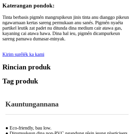
Katerangan pondok:
Tinta berbasis pigmén mangrupikeun jinis tinta anu dianggo pikeun
ngawarnaan kertas sareng permukaan anu sanés. Pigmén nyaéta
partikel leutik zat padet nu ditunda dina medium cair atawa gas,
kayaning cai atawa hawa. Dina hal ieu, pigmén dicampurkeun
sareng pamawa dumasar-minyak.
Kirim surélék ka kami
Rincian produk
Tag produk
Kauntungannana
● Eco-friendly, bau low.
● Dirumuskeun dina non-PVC ngandung résin jeung plasticisers