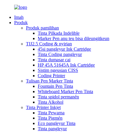
Imah
Produk
Produk pamilihan
Tinta Pilkada Indelible
Marker Pen anu teu bisa dileungitkeun
TIJ2.5 Coding & nyirian
45si pangleyur Ink Cartridge
Tinta Coding pangleyur
Tinta dumasar cai
HP 45A 51645A Ink Cartridge
Sistim ngeusian CISS
Coding Printer
Tulisan Pen Marker Tinta
Fountain Pen Tinta
Whiteboard Marker Pen Tinta
Tinta spidol permanén
Tinta Alkohol
Tinta Printer Inkjet
Tinta Pewarna
Tinta Pigmén
Eco pangleyur Tinta
Tinta pangleyur