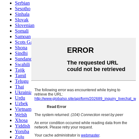
Serbian
Sesotho
Sinhala
Slovak
Slovenian
Somali
Samoan
Scots Gaelic
Shona
Sindhi
Sundanese
Swahili
Tajik
Tamil
Telugu
Thai
Ukrainian
Urdu
Uzbek
Vietnamese
Welsh
Xhosa
Yiddish
Yoruba
Zulu