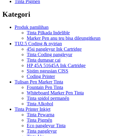
Tinta Pigmén
Kategori
Produk pamilihan
Tinta Pilkada Indelible
Marker Pen anu teu bisa dileungitkeun
TIJ2.5 Coding & nyirian
45si pangleyur Ink Cartridge
Tinta Coding pangleyur
Tinta dumasar cai
HP 45A 51645A Ink Cartridge
Sistim ngeusian CISS
Coding Printer
Tulisan Pen Marker Tinta
Fountain Pen Tinta
Whiteboard Marker Pen Tinta
Tinta spidol permanén
Tinta Alkohol
Tinta Printer Inkjet
Tinta Pewarna
Tinta Pigmén
Eco pangleyur Tinta
Tinta pangleyur