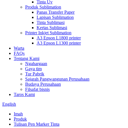
Tinta Uv
Produk Sublimation
Panas Transfer Paper
Lapisan Sublimation
Tinta Sublimasi
Kertas Sublimasi
Printer Inkjet Sublimation
A3 Epson L1800 printer
A3 Epson L1300 printer
Warta
FAQs
Tentang Kami
Ngahargaan
Gaya tim
Tur Pabrik
Sajarah Pangwangunan Perusahaan
Budaya Perusahaan
Filsafat bisnis
Taros Kami
English
Imah
Produk
Tulisan Pen Marker Tinta