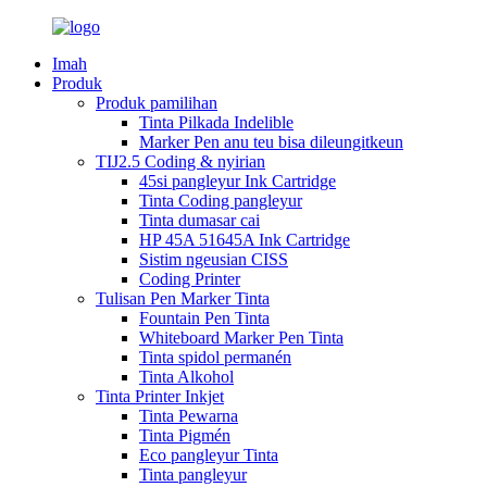
Imah
Produk
Produk pamilihan
Tinta Pilkada Indelible
Marker Pen anu teu bisa dileungitkeun
TIJ2.5 Coding & nyirian
45si pangleyur Ink Cartridge
Tinta Coding pangleyur
Tinta dumasar cai
HP 45A 51645A Ink Cartridge
Sistim ngeusian CISS
Coding Printer
Tulisan Pen Marker Tinta
Fountain Pen Tinta
Whiteboard Marker Pen Tinta
Tinta spidol permanén
Tinta Alkohol
Tinta Printer Inkjet
Tinta Pewarna
Tinta Pigmén
Eco pangleyur Tinta
Tinta pangleyur