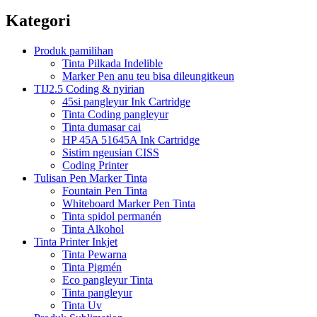
Kategori
Produk pamilihan
Tinta Pilkada Indelible
Marker Pen anu teu bisa dileungitkeun
TIJ2.5 Coding & nyirian
45si pangleyur Ink Cartridge
Tinta Coding pangleyur
Tinta dumasar cai
HP 45A 51645A Ink Cartridge
Sistim ngeusian CISS
Coding Printer
Tulisan Pen Marker Tinta
Fountain Pen Tinta
Whiteboard Marker Pen Tinta
Tinta spidol permanén
Tinta Alkohol
Tinta Printer Inkjet
Tinta Pewarna
Tinta Pigmén
Eco pangleyur Tinta
Tinta pangleyur
Tinta Uv