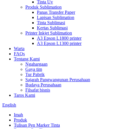
Tinta Uv
Produk Sublimation
Panas Transfer Paper
Lapisan Sublimation
Tinta Sublimasi
Kertas Sublimasi
Printer Inkjet Sublimation
A3 Epson L1800 printer
A3 Epson L1300 printer
Warta
FAQs
Tentang Kami
Ngahargaan
Gaya tim
Tur Pabrik
Sajarah Pangwangunan Perusahaan
Budaya Perusahaan
Filsafat bisnis
Taros Kami
English
Imah
Produk
Tulisan Pen Marker Tinta