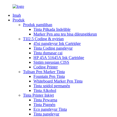
Imah
Produk
Produk pamilihan
Tinta Pilkada Indelible
Marker Pen anu teu bisa dileungitkeun
TIJ2.5 Coding & nyirian
45si pangleyur Ink Cartridge
Tinta Coding pangleyur
Tinta dumasar cai
HP 45A 51645A Ink Cartridge
Sistim ngeusian CISS
Coding Printer
Tulisan Pen Marker Tinta
Fountain Pen Tinta
Whiteboard Marker Pen Tinta
Tinta spidol permanén
Tinta Alkohol
Tinta Printer Inkjet
Tinta Pewarna
Tinta Pigmén
Eco pangleyur Tinta
Tinta pangleyur