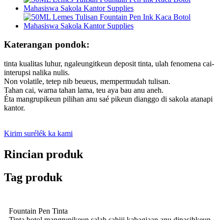
Katerangan pondok:
tinta kualitas luhur, ngaleungitkeun deposit tinta, ulah fenomena cai-
interupsi nalika nulis.
Non volatile, tetep nib beueus, mempermudah tulisan.
Tahan cai, warna tahan lama, teu aya bau anu aneh.
Éta mangrupikeun pilihan anu saé pikeun dianggo di sakola atanapi
kantor.
Kirim surélék ka kami
Rincian produk
Tag produk
Fountain Pen Tinta
Tinta botol mangrupikeun salah sahiji kabagjaan anu dipasihkeun