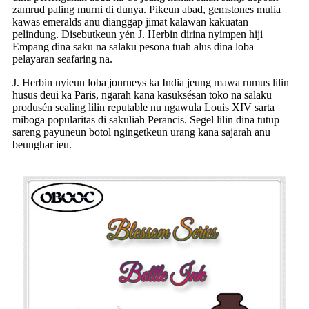
zamrud paling murni di dunya. Pikeun abad, gemstones mulia
kawas emeralds anu dianggap jimat kalawan kakuatan
pelindung. Disebutkeun yén J. Herbin dirina nyimpen hiji
Empang dina saku na salaku pesona tuah alus dina loba
pelayaran seafaring na.
J. Herbin nyieun loba journeys ka India jeung mawa rumus lilin
husus deui ka Paris, ngarah kana kasuksésan toko na salaku
produsén sealing lilin reputable nu ngawula Louis XIV sarta
miboga popularitas di sakuliah Perancis. Segel lilin dina tutup
sareng payuneun botol ngingetkeun urang kana sajarah anu
beunghar ieu.