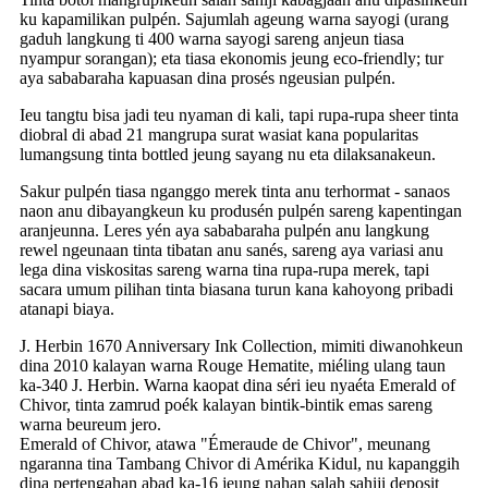
ku kapamilikan pulpén. Sajumlah ageung warna sayogi (urang
gaduh langkung ti 400 warna sayogi sareng anjeun tiasa
nyampur sorangan); eta tiasa ekonomis jeung eco-friendly; tur
aya sababaraha kapuasan dina prosés ngeusian pulpén.
Ieu tangtu bisa jadi teu nyaman di kali, tapi rupa-rupa sheer tinta
diobral di abad 21 mangrupa surat wasiat kana popularitas
lumangsung tinta bottled jeung sayang nu eta dilaksanakeun.
Sakur pulpén tiasa nganggo merek tinta anu terhormat - sanaos
naon anu dibayangkeun ku produsén pulpén sareng kapentingan
aranjeunna. Leres yén aya sababaraha pulpén anu langkung
rewel ngeunaan tinta tibatan anu sanés, sareng aya variasi anu
lega dina viskositas sareng warna tina rupa-rupa merek, tapi
sacara umum pilihan tinta biasana turun kana kahoyong pribadi
atanapi biaya.
J. Herbin 1670 Anniversary Ink Collection, mimiti diwanohkeun
dina 2010 kalayan warna Rouge Hematite, miéling ulang taun
ka-340 J. Herbin. Warna kaopat dina séri ieu nyaéta Emerald of
Chivor, tinta zamrud poék kalayan bintik-bintik emas sareng
warna beureum jero.
Emerald of Chivor, atawa "Émeraude de Chivor", meunang
ngaranna tina Tambang Chivor di Amérika Kidul, nu kapanggih
dina pertengahan abad ka-16 jeung nahan salah sahiji deposit