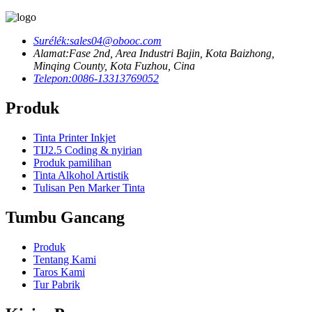
Surélék:
sales04@obooc.com
Alamat:
Fase 2nd, Area Industri Bajin, Kota Baizhong,
Minqing County, Kota Fuzhou, Cina
Telepon:
0086-13313769052
Produk
Tinta Printer Inkjet
TIJ2.5 Coding & nyirian
Produk pamilihan
Tinta Alkohol Artistik
Tulisan Pen Marker Tinta
Tumbu Gancang
Produk
Tentang Kami
Taros Kami
Tur Pabrik