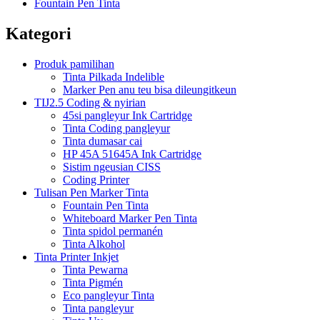
Fountain Pen Tinta
Kategori
Produk pamilihan
Tinta Pilkada Indelible
Marker Pen anu teu bisa dileungitkeun
TIJ2.5 Coding & nyirian
45si pangleyur Ink Cartridge
Tinta Coding pangleyur
Tinta dumasar cai
HP 45A 51645A Ink Cartridge
Sistim ngeusian CISS
Coding Printer
Tulisan Pen Marker Tinta
Fountain Pen Tinta
Whiteboard Marker Pen Tinta
Tinta spidol permanén
Tinta Alkohol
Tinta Printer Inkjet
Tinta Pewarna
Tinta Pigmén
Eco pangleyur Tinta
Tinta pangleyur