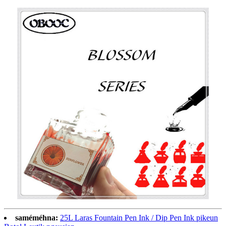
saméméhna:
25L Laras Fountain Pen Ink / Dip Pen Ink pikeun