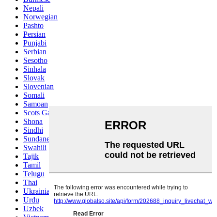
Nepali
Norwegian
Pashto
Persian
Punjabi
Serbian
Sesotho
Sinhala
Slovak
Slovenian
Somali
Samoan
Scots Gaelic
Shona
Sindhi
Sundanese
Swahili
Tajik
Tamil
Telugu
Thai
Ukrainian
Urdu
Uzbek