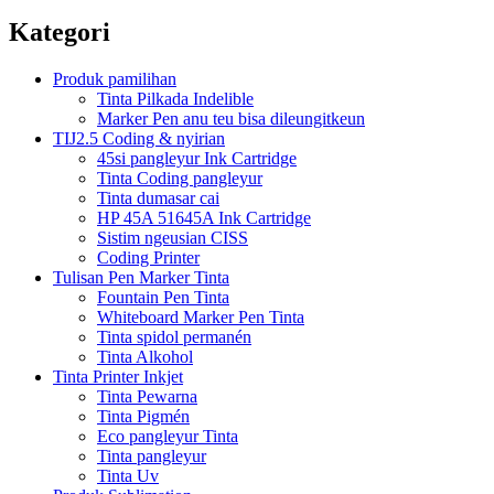
Kategori
Produk pamilihan
Tinta Pilkada Indelible
Marker Pen anu teu bisa dileungitkeun
TIJ2.5 Coding & nyirian
45si pangleyur Ink Cartridge
Tinta Coding pangleyur
Tinta dumasar cai
HP 45A 51645A Ink Cartridge
Sistim ngeusian CISS
Coding Printer
Tulisan Pen Marker Tinta
Fountain Pen Tinta
Whiteboard Marker Pen Tinta
Tinta spidol permanén
Tinta Alkohol
Tinta Printer Inkjet
Tinta Pewarna
Tinta Pigmén
Eco pangleyur Tinta
Tinta pangleyur
Tinta Uv