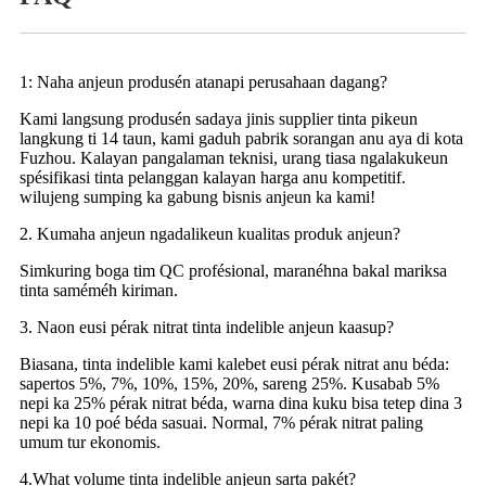
1: Naha anjeun produsén atanapi perusahaan dagang?
Kami langsung produsén sadaya jinis supplier tinta pikeun
langkung ti 14 taun, kami gaduh pabrik sorangan anu aya di kota
Fuzhou. Kalayan pangalaman teknisi, urang tiasa ngalakukeun
spésifikasi tinta pelanggan kalayan harga anu kompetitif.
wilujeng sumping ka gabung bisnis anjeun ka kami!
2. Kumaha anjeun ngadalikeun kualitas produk anjeun?
Simkuring boga tim QC profésional, maranéhna bakal mariksa
tinta saméméh kiriman.
3. Naon eusi pérak nitrat tinta indelible anjeun kaasup?
Biasana, tinta indelible kami kalebet eusi pérak nitrat anu béda:
sapertos 5%, 7%, 10%, 15%, 20%, sareng 25%. Kusabab 5%
nepi ka 25% pérak nitrat béda, warna dina kuku bisa tetep dina 3
nepi ka 10 poé béda sasuai. Normal, 7% pérak nitrat paling
umum tur ekonomis.
4.What volume tinta indelible anjeun sarta pakét?