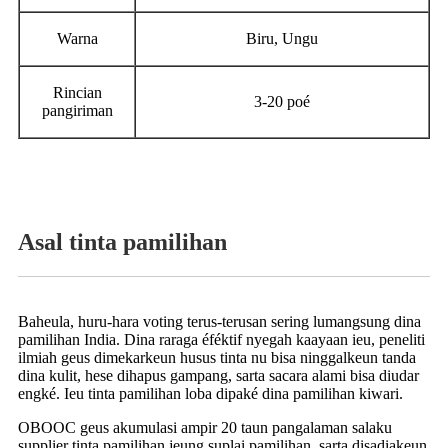
Warna
Biru, Ungu
Rincian
3-20 poé
pangiriman
Asal tinta pamilihan
Baheula, huru-hara voting terus-terusan sering lumangsung dina
pamilihan India. Dina raraga éféktif nyegah kaayaan ieu, peneliti
ilmiah geus dimekarkeun husus tinta nu bisa ninggalkeun tanda
dina kulit, hese dihapus gampang, sarta sacara alami bisa diudar
engké. Ieu tinta pamilihan loba dipaké dina pamilihan kiwari.
OBOOC geus akumulasi ampir 20 taun pangalaman salaku
supplier tinta pamilihan jeung suplai pamilihan, sarta disadiakeun