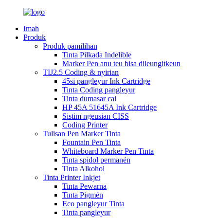
Imah
Produk
Produk pamilihan
Tinta Pilkada Indelible
Marker Pen anu teu bisa dileungitkeun
TIJ2.5 Coding & nyirian
45si pangleyur Ink Cartridge
Tinta Coding pangleyur
Tinta dumasar cai
HP 45A 51645A Ink Cartridge
Sistim ngeusian CISS
Coding Printer
Tulisan Pen Marker Tinta
Fountain Pen Tinta
Whiteboard Marker Pen Tinta
Tinta spidol permanén
Tinta Alkohol
Tinta Printer Inkjet
Tinta Pewarna
Tinta Pigmén
Eco pangleyur Tinta
Tinta pangleyur