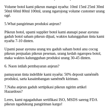
Volume botol kami pikeun mangsi nyaéta: 10ml 15ml 25ml 30ml
50ml 60ml 80ml 100ml, urang ngarojong volume customer urang
ogé.
5.What pangiriman produksi anjeun?
Pikeun botol, upami supplier botol kami atanapi pasar ayeuna
gaduh botol saham pikeun dijual, waktos kalungguhan tinta kami
nyaéta 7-10 dinten.
Upami pasar ayeuna urang teu gaduh saham botol anu cocog
pikeun penjualan pikeun pesenan, urang kedah ngaropea botol,
maka waktos kalungguhan produksi urang 30-45 dinten.
6. Naon istilah pembayaran anjeun?
pamayaran tinta indelible kami nyaéta: 50% deposit saméméh
produksi, sarta kasaimbangan saméméh kiriman.
7.Naha anjeun gaduh sertipikasi pikeun ngirim artikel
Hazardous?
Leres, kami ngagaduhan sertifikasi ISO, MSDS sareng FDA
pikeun ngadukung pangiriman kargo!