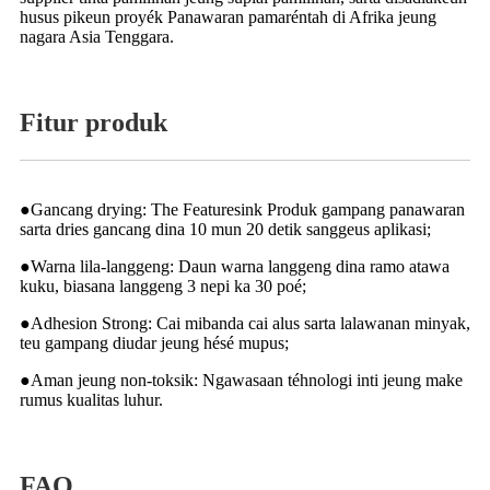
husus pikeun proyék Panawaran pamaréntah di Afrika jeung
nagara Asia Tenggara.
Fitur produk
●Gancang drying: The Featuresink Produk gampang panawaran
sarta dries gancang dina 10 mun 20 detik sanggeus aplikasi;
●Warna lila-langgeng: Daun warna langgeng dina ramo atawa
kuku, biasana langgeng 3 nepi ka 30 poé;
●Adhesion Strong: Cai mibanda cai alus sarta lalawanan minyak,
teu gampang diudar jeung hésé mupus;
●Aman jeung non-toksik: Ngawasaan téhnologi inti jeung make
rumus kualitas luhur.
FAQ