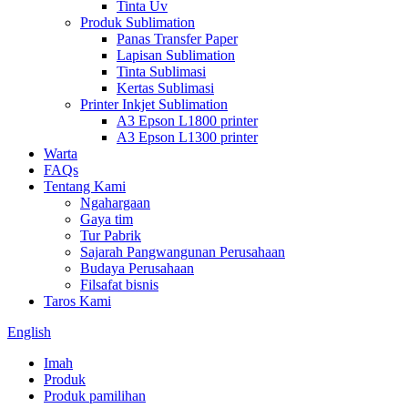
Tinta Uv
Produk Sublimation
Panas Transfer Paper
Lapisan Sublimation
Tinta Sublimasi
Kertas Sublimasi
Printer Inkjet Sublimation
A3 Epson L1800 printer
A3 Epson L1300 printer
Warta
FAQs
Tentang Kami
Ngahargaan
Gaya tim
Tur Pabrik
Sajarah Pangwangunan Perusahaan
Budaya Perusahaan
Filsafat bisnis
Taros Kami
English
Imah
Produk
Produk pamilihan