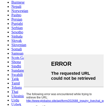
Burmese
Nepali
Norwegian
Pashto
Persian
Punjabi
Serbian
Sesotho
Sinhala
Slovak
Slovenian
Somali
Samoan
Scots Gaelic
Shona
Sindhi
Sundanese
Swahili
Tajik
Tamil
Telugu
Thai
Ukrainian
Urdu
Uzbek