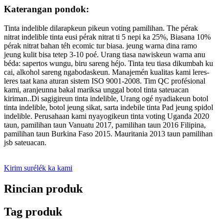
Katerangan pondok:
Tinta indelible dilarapkeun pikeun voting pamilihan. The pérak
nitrat indelible tinta eusi pérak nitrat ti 5 nepi ka 25%, Biasana 10%
pérak nitrat bahan téh ecomic tur biasa. jeung warna dina ramo
jeung kulit bisa tetep 3-10 poé. Urang tiasa nawiskeun warna anu
béda: sapertos wungu, biru sareng héjo. Tinta teu tiasa dikumbah ku
cai, alkohol sareng ngabodaskeun. Manajemén kualitas kami leres-
leres taat kana aturan sistem ISO 9001-2008. Tim QC profésional
kami, aranjeunna bakal mariksa unggal botol tinta sateuacan
kiriman.
.
Di sagigireun tinta indelible, Urang ogé nyadiakeun botol
tinta indelible, botol jeung sikat, sarta indebile tinta Pad jeung spidol
indelible. Perusahaan kami nyayogikeun tinta voting Uganda 2020
taun, pamilihan taun Vanuatu 2017, pamilihan taun 2016 Filipina,
pamilihan taun Burkina Faso 2015. Mauritania 2013 taun pamilihan
jsb sateuacan.
Kirim surélék ka kami
Rincian produk
Tag produk