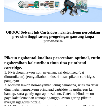
OBOOC Solvent Ink Cartridges nganteurkeun percetakan
precision tinggi sareng pengeringan gancang tanpa
pemanasan.
Pikeun ngahontal kualitas percetakan optimal, rutin
ngabersihan kaleuwihan tinta tina printhead
cartridge.
1. Nyiapkeun lawon non-anyaman, cai deionized (cai
dimurnikeun), jeung alkohol industri husus pikeun cartridges
pangleyur.
2. Moisten lawon non-anyaman jeung cairanana, iklas eta datar
dina meja, nempatkeun printhead cartridge nyanghareup ka
handap, sarta gently ngusap nozzle nu. Catetan: Hindarkeun
gaya kaleuleuwihan atanapi nganggo lawon garing pikeun
nyegah ngagores nozzle.