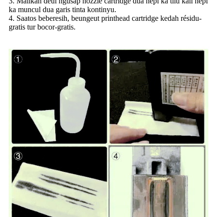
3. Malikan deui ngusap nozzle cartridge dua nepi ka tilu kali nepi
ka muncul dua garis tinta kontinyu.
4. Saatos beberesih, beungeut printhead cartridge kedah résidu-
gratis tur bocor-gratis.