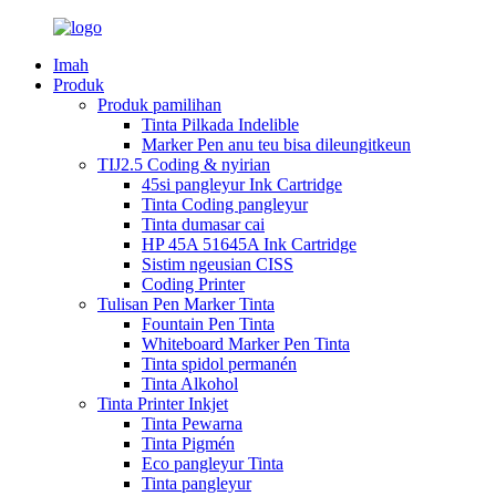
Imah
Produk
Produk pamilihan
Tinta Pilkada Indelible
Marker Pen anu teu bisa dileungitkeun
TIJ2.5 Coding & nyirian
45si pangleyur Ink Cartridge
Tinta Coding pangleyur
Tinta dumasar cai
HP 45A 51645A Ink Cartridge
Sistim ngeusian CISS
Coding Printer
Tulisan Pen Marker Tinta
Fountain Pen Tinta
Whiteboard Marker Pen Tinta
Tinta spidol permanén
Tinta Alkohol
Tinta Printer Inkjet
Tinta Pewarna
Tinta Pigmén
Eco pangleyur Tinta
Tinta pangleyur