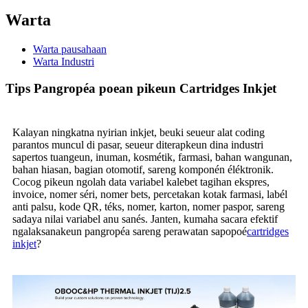
Warta
Warta pausahaan
Warta Industri
Tips Pangropéa poean pikeun Cartridges Inkjet
Kalayan ningkatna nyirian inkjet, beuki seueur alat coding
parantos muncul di pasar, seueur diterapkeun dina industri
sapertos tuangeun, inuman, kosmétik, farmasi, bahan wangunan,
bahan hiasan, bagian otomotif, sareng komponén éléktronik.
Cocog pikeun ngolah data variabel kalebet tagihan ekspres,
invoice, nomer séri, nomer bets, percetakan kotak farmasi, labél
anti palsu, kode QR, téks, nomer, karton, nomer paspor, sareng
sadaya nilai variabel anu sanés. Janten, kumaha sacara efektif
ngalaksanakeun pangropéa sareng perawatan sapopoé
cartridges
inkjet
?