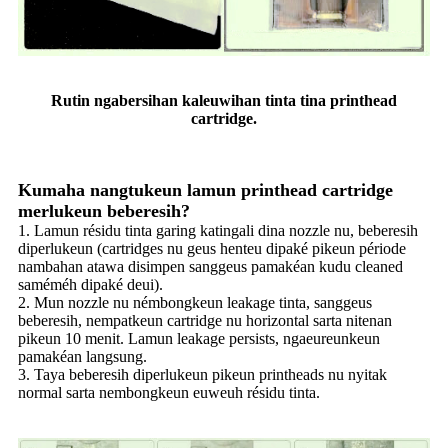
Rutin ngabersihan kaleuwihan tinta tina printhead
cartridge.
Kumaha nangtukeun lamun printhead cartridge
merlukeun beberesih?
1. Lamun résidu tinta garing katingali dina nozzle nu, beberesih
diperlukeun (cartridges nu geus henteu dipaké pikeun période
nambahan atawa disimpen sanggeus pamakéan kudu cleaned
saméméh dipaké deui).
2. Mun nozzle nu némbongkeun leakage tinta, sanggeus
beberesih, nempatkeun cartridge nu horizontal sarta nitenan
pikeun 10 menit. Lamun leakage persists, ngaeureunkeun
pamakéan langsung.
3. Taya beberesih diperlukeun pikeun printheads nu nyitak
normal sarta nembongkeun euweuh résidu tinta.