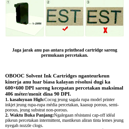
Jaga jarak anu pas antara printhead cartridge sareng
permukaan percetakan.
OBOOC Solvent Ink Cartridges nganteurkeun
kinerja anu luar biasa kalayan résolusi dugi ka
600×600 DPI sareng kecepatan percetakan maksimal
406 méter/menit dina 90 DPI.
1. kasaluyuan High:
Cocog jeung sagala rupa model printer
inkjet jeung rupa-rupa média percetakan, kaasup porous, semi-
porous, jeung substrat non-porous.
2. Waktu Buka Panjang:
Ngalegaan résistansi cap-off idéal
pikeun percetakan intermittent, mastikeun aliran tinta lemes jeung
nyegah nozzle clogs.