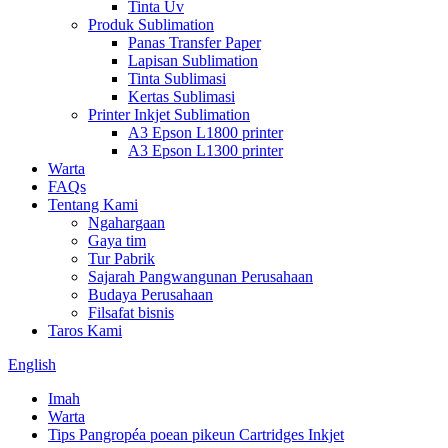
Tinta Uv
Produk Sublimation
Panas Transfer Paper
Lapisan Sublimation
Tinta Sublimasi
Kertas Sublimasi
Printer Inkjet Sublimation
A3 Epson L1800 printer
A3 Epson L1300 printer
Warta
FAQs
Tentang Kami
Ngahargaan
Gaya tim
Tur Pabrik
Sajarah Pangwangunan Perusahaan
Budaya Perusahaan
Filsafat bisnis
Taros Kami
English
Imah
Warta
Tips Pangropéa poean pikeun Cartridges Inkjet