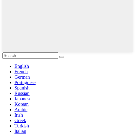
English
French
German
Portuguese
Spanish
Russian
Japanese
Korean
Arabic
Irish
Greek
Turkish
Italian