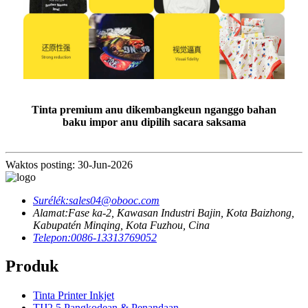
Tinta premium anu dikembangkeun nganggo bahan
baku impor anu dipilih sacara saksama
Waktos posting: 30-Jun-2026
Surélék:
sales04@obooc.com
Alamat:
Fase ka-2, Kawasan Industri Bajin, Kota Baizhong,
Kabupatén Minqing, Kota Fuzhou, Cina
Telepon:
0086-13313769052
Produk
Tinta Printer Inkjet
TIJ2.5 Pangkodean & Penandaan