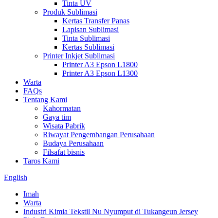
Tinta UV
Produk Sublimasi
Kertas Transfer Panas
Lapisan Sublimasi
Tinta Sublimasi
Kertas Sublimasi
Printer Inkjet Sublimasi
Printer A3 Epson L1800
Printer A3 Epson L1300
Warta
FAQs
Tentang Kami
Kahormatan
Gaya tim
Wisata Pabrik
Riwayat Pengembangan Perusahaan
Budaya Perusahaan
Filsafat bisnis
Taros Kami
English
Imah
Warta
Industri Kimia Tekstil Nu Nyumput di Tukangeun Jersey