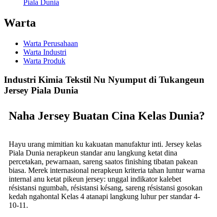
Piala Dunia
Warta
Warta Perusahaan
Warta Industri
Warta Produk
Industri Kimia Tekstil Nu Nyumput di Tukangeun
Jersey Piala Dunia
Naha Jersey Buatan Cina Kelas Dunia?
Hayu urang mimitian ku kakuatan manufaktur inti. Jersey kelas
Piala Dunia nerapkeun standar anu langkung ketat dina
percetakan, pewarnaan, sareng saatos finishing tibatan pakean
biasa. Merek internasional nerapkeun kriteria tahan luntur warna
internal anu ketat pikeun jersey: unggal indikator kalebet
résistansi ngumbah, résistansi késang, sareng résistansi gosokan
kedah ngahontal Kelas 4 atanapi langkung luhur per standar 4-
10-11.