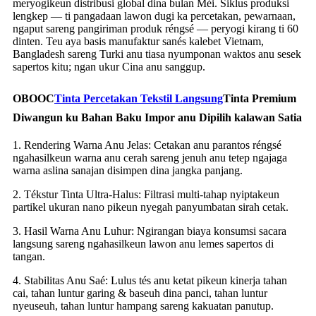
meryogikeun distribusi global dina bulan Méi. Siklus produksi
lengkep — ti pangadaan lawon dugi ka percetakan, pewarnaan,
ngaput sareng pangiriman produk réngsé — peryogi kirang ti 60
dinten. Teu aya basis manufaktur sanés kalebet Vietnam,
Bangladesh sareng Turki anu tiasa nyumponan waktos anu sesek
sapertos kitu; ngan ukur Cina anu sanggup.
OBOOC
Tinta Percetakan Tekstil Langsung
Tinta Premium
Diwangun ku Bahan Baku Impor anu Dipilih kalawan Satia
1. Rendering Warna Anu Jelas: Cetakan anu parantos réngsé
ngahasilkeun warna anu cerah sareng jenuh anu tetep ngajaga
warna aslina sanajan disimpen dina jangka panjang.
2. Tékstur Tinta Ultra-Halus: Filtrasi multi-tahap nyiptakeun
partikel ukuran nano pikeun nyegah panyumbatan sirah cetak.
3. Hasil Warna Anu Luhur: Ngirangan biaya konsumsi sacara
langsung sareng ngahasilkeun lawon anu lemes sapertos di
tangan.
4. Stabilitas Anu Saé: Lulus tés anu ketat pikeun kinerja tahan
cai, tahan luntur garing & baseuh dina panci, tahan luntur
nyeuseuh, tahan luntur hampang sareng kakuatan panutup.