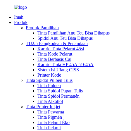
Imah
Produk
Produk Pamilihan
Tinta Pamilihan Anu Teu Bisa Dihapus
Spidol Anu Teu Bisa Dihapus
TIJ2.5 Pangkodean & Penandaan
Kartrid Tinta Pelarut 45si
Tinta Kode Pelarut
Tinta Berbasis Cai
Kartrid Tinta HP 45A 51645A
Sistem Isi Ulang CISS
Printer Kode
Tinta Spidol Pulpen Tulis
Tinta Pulpen
Tinta Spidol Papan Tulis
Tinta Spidol Permanén
Tinta Alkohol
Tinta Printer Inkjet
Tinta Pewarna
Tinta Pigmén
Tinta Pelarut Éko
Tinta Pelarut