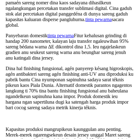
pamaén sareng nomer dina kaos sadayana dihasilkeun
ngalangkungan percetakan transfer sublimasi digital. Cina gaduh
stok alat percetakan digital panggedéna di dunya sareng gaduh
kapasitas kaluaran disperse pangluhurna.
tinta pewarna
sacara
global.
Panyebaran domestik
tinta pewarna
Fitur kehalusan grinding di
handap 200 nanometer, kalayan laju transfer ngaleuwihan 95%
sareng bédana warna ΔE dikontrol dina 1,5. Ieu ngajelaskeun
gradien anu seukeut sareng warna anu beunghar sareng jenuh
anu katingali dina jersey.
Dina hal finishing fungsional, agén panyerep késang higroskopis,
agén antibakteri sareng agén finishing anti-UV anu diproduksi ku
pabrik bantu Cina nyumponan sapinuhna sadaya sarat téknis
pikeun kaos Piala Dunia. Alternatif domestik parantos ngagentos
langkung ti 70% tina bantu finishing fungsional anu baheulana
ngandelkeun sapinuhna kana impor. Produk domestik ieu
hargana ngan sapertiluna dugi ka satengah harga produk impor
bari cocog sareng sadaya metrik kinerja téknis.
Kapasitas produksi mangrupikeun kaunggulan anu penting.
Merek-merek ngarengsekeun desain jersey unggal Maret sareng