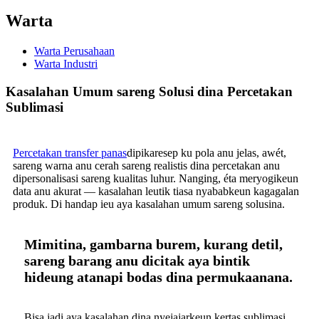
Warta
Warta Perusahaan
Warta Industri
Kasalahan Umum sareng Solusi dina Percetakan
Sublimasi
Percetakan transfer panas
dipikaresep ku pola anu jelas, awét,
sareng warna anu cerah sareng realistis dina percetakan anu
dipersonalisasi sareng kualitas luhur. Nanging, éta meryogikeun
data anu akurat — kasalahan leutik tiasa nyababkeun kagagalan
produk. Di handap ieu aya kasalahan umum sareng solusina.
Mimitina, gambarna burem, kurang detil,
sareng barang anu dicitak aya bintik
hideung atanapi bodas dina permukaanana.
Bisa jadi aya kasalahan dina nyejajarkeun kertas sublimasi