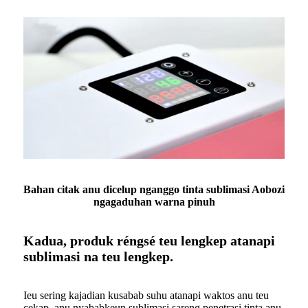
Bahan citak anu dicelup nganggo tinta sublimasi Aobozi
ngagaduhan warna pinuh
Kadua, produk réngsé teu lengkep atanapi
sublimasi na teu lengkep.
Ieu sering kajadian kusabab suhu atanapi waktos anu teu
cekap, anu nyababkeun sublimasi sareng penetrasi tinta anu