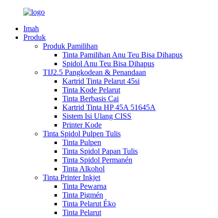
Imah
Produk
Produk Pamilihan
Tinta Pamilihan Anu Teu Bisa Dihapus
Spidol Anu Teu Bisa Dihapus
TIJ2.5 Pangkodean & Penandaan
Kartrid Tinta Pelarut 45si
Tinta Kode Pelarut
Tinta Berbasis Cai
Kartrid Tinta HP 45A 51645A
Sistem Isi Ulang CISS
Printer Kode
Tinta Spidol Pulpen Tulis
Tinta Pulpen
Tinta Spidol Papan Tulis
Tinta Spidol Permanén
Tinta Alkohol
Tinta Printer Inkjet
Tinta Pewarna
Tinta Pigmén
Tinta Pelarut Éko
Tinta Pelarut