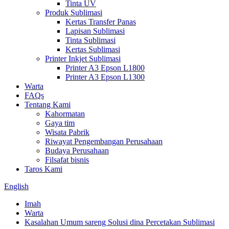
Tinta UV
Produk Sublimasi
Kertas Transfer Panas
Lapisan Sublimasi
Tinta Sublimasi
Kertas Sublimasi
Printer Inkjet Sublimasi
Printer A3 Epson L1800
Printer A3 Epson L1300
Warta
FAQs
Tentang Kami
Kahormatan
Gaya tim
Wisata Pabrik
Riwayat Pengembangan Perusahaan
Budaya Perusahaan
Filsafat bisnis
Taros Kami
English
Imah
Warta
Kasalahan Umum sareng Solusi dina Percetakan Sublimasi