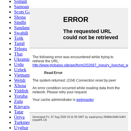
Somali
Samoan
Scots Gaelic
Shona
Sindhi
Sundanese
Swahili
Tajik
Tamil
Telugu
Thai
Ukrainian
Urdu
Uzbek
Vietnamese
Welsh
Xhosa
Yiddish
Yoruba
Zulu
Kinyarwanda
Tatar
Oriya
Turkmen
Uyghur