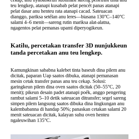
teu lengkep, atanapi kusabab pelat pencét panas atanapi
pelat dasar anu henteu rata atanapi cacad. Sateuacan
dianggo, pariksa setélan anu leres—biasana 130°C–140°C
salami 4–6 menit—sareng rutin mariksa alat-alatna,
ngagentos pelat pemanas upami diperyogikeun.
Katilu, percetakan transfer 3D nunjukkeun
tanda percetakan anu teu lengkep.
Kamungkinan sababna kalebet tinta baseuh dina pilem anu
dicitak, paparan Uap saatos dibuka, atanapi pemanasan
mesin cetak transfer panas anu teu cekap. Solusi:
garingkeun pilem dina oven saatos dicitak (50–55°C, 20
menit); pikeun desain padet atanapi poék, anggo pengering
rambut salami 5–10 detik sateuacan ditransfer; segel sareng
simpen pilem langsung saatos dibuka dina lingkungan anu
kalembabanna di handap 50%; panaskan cetakan salami 20
menit sateuacan dicitak, kalayan suhu oven henteu
ngaleuwihan 135°C.