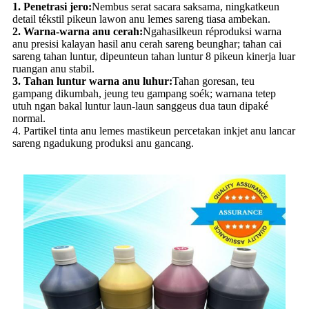
1. Penetrasi jero:
Nembus serat sacara saksama, ningkatkeun
detail tékstil pikeun lawon anu lemes sareng tiasa ambekan.
2. Warna-warna anu cerah:
Ngahasilkeun réproduksi warna
anu presisi kalayan hasil anu cerah sareng beunghar; tahan cai
sareng tahan luntur, dipeunteun tahan luntur 8 pikeun kinerja luar
ruangan anu stabil.
3. Tahan luntur warna anu luhur:
Tahan goresan, teu
gampang dikumbah, jeung teu gampang soék; warnana tetep
utuh ngan bakal luntur laun-laun sanggeus dua taun dipaké
normal.
4. Partikel tinta anu lemes mastikeun percetakan inkjet anu lancar
sareng ngadukung produksi anu gancang.